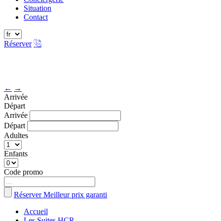
Situation
Contact
Réserver
←
→
Arrivée
Départ
Arrivée
Départ
Adultes
Enfants
Code promo
Réserver
Meilleur prix garanti
Accueil
Les Suites HCR